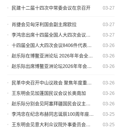
民建十二届十四次中常委会议在京召开
03-27
肖捷会见匈牙利国会副主席欧拉
03-27
李鸿忠出席十四届全国人大四次会议代表建议交办会并强调 提高代表建议办理质量 为实现“十五五”良好开局作贡献
03-27
十四届全国人大四次会议8406件代表建议统一交办
03-26
赵乐际在博鳌亚洲论坛 2026年年会全体大会上的主旨演讲（全文）
03-26
赵乐际出席博鳌亚洲论坛2026年年会全体大会并发表主旨演讲
03-26
民革中央召开中山议政会 聚焦年度重点考察调研课题
03-26
王东明会见加蓬国民议会议长奥南加
03-26
赵乐际分别会见阿塞拜疆国民会议主席加法罗娃、 哈萨克斯坦第一副总理斯克利亚尔 集体会见博鳌亚洲论坛理事和高级顾问
03-26
李鸿忠在纪念布赫同志诞辰100周年座谈会上的讲话
03-25
王东明会见意大利众议院外事委员会代表团
03-25