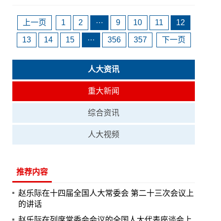
上一页
1
2
···
9
10
11
12
13
14
15
···
356
357
下一页
人大资讯
重大新闻
综合资讯
人大视频
推荐内容
赵乐际在十四届全国人大常委会 第二十三次会议上
的讲话
赵乐际在列席常委会会议的全国人大代表座谈会上