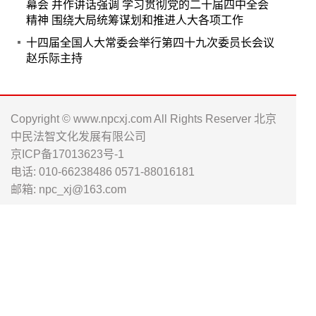
幕会 并作讲话强调 学习贯彻党的二十届四中全会
精神 围绕大局统筹谋划和推进人大各项工作
十四届全国人大常委会举行第四十九次委员长会议
赵乐际主持
Copyright © www.npcxj.com All Rights Reserver 北京
中民法智文化发展有限公司
京ICP备17013623号-1
电话: 010-66238486 0571-88016181
邮箱: npc_xj@163.com
人大工作资
履职工作通
人大书刊淘
讯公众号
公众号
宝店