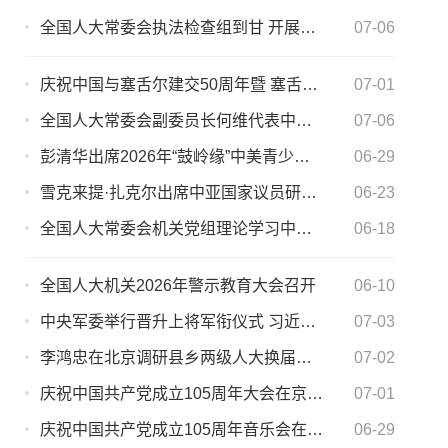
全国人大常委会执法检查组到甘 开展无障碍环境建设法执法检查
07-06
庆祝中国与塞舌尔建交50周年暨 塞舌尔独立50周年招待会在京举行
07-01
全国人大常委会副委员长何维代表中方 出席伊朗已故最高领袖哈梅内伊葬礼
07-06
彭清华出席2026年“鼓岭缘”中美青少年棒球友谊赛 暨体育交流周开幕式
06-29
雪克来提·扎克尔出席中亚国家议员研讨班开班式
06-23
全国人大常委会机关党组理论学习中心组树立 和践行正确政绩观学习教育读书班开展集体学习研讨
06-18
全国人大机关2026年警示教育大会召开
06-10
中央军委举行晋升上将军衔仪式 习近平颁发命令状并向晋衔的军官表示祝贺
07-03
李鸿忠在北京调研县乡两级人大换届选举工作
07-02
庆祝中国共产党成立105周年大会在京隆重举行
07-01
庆祝中国共产党成立105周年音乐会在京举行
06-29