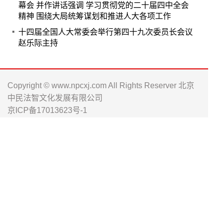
幕会 并作讲话强调 学习贯彻党的二十届四中全会
精神 围绕大局统筹谋划和推进人大各项工作
十四届全国人大常委会举行第四十九次委员长会议
赵乐际主持
Copyright © www.npcxj.com All Rights Reserver 北京
中民法智文化发展有限公司
京ICP备17013623号-1
电话: 010-66238486 0571-88016181
邮箱: npc_xj@163.com
人大工作资
履职工作通
人大书刊淘
讯公众号
公众号
宝店