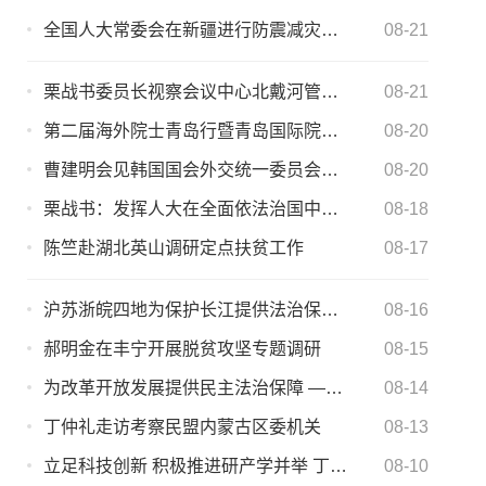
全国人大常委会在新疆进行防震减灾法执法检查
08-21
栗战书委员长视察会议中心北戴河管理部
08-21
第二届海外院士青岛行暨青岛国际院士论坛举行
08-20
曹建明会见韩国国会外交统一委员会代表团
08-20
栗战书：发挥人大在全面依法治国中的重要作用 为改革开放和高质量发展提供法治保障
08-18
陈竺赴湖北英山调研定点扶贫工作
08-17
沪苏浙皖四地为保护长江提供法治保障 全国人大在沪召开调研长江保护立法等工作情况座谈会
08-16
郝明金在丰宁开展脱贫攻坚专题调研
08-15
为改革开放发展提供民主法治保障 ——全国人大常委会调研组赴福建调研
08-14
丁仲礼走访考察民盟内蒙古区委机关
08-13
立足科技创新 积极推进研产学并举 丁仲礼到吉林省调研
08-10