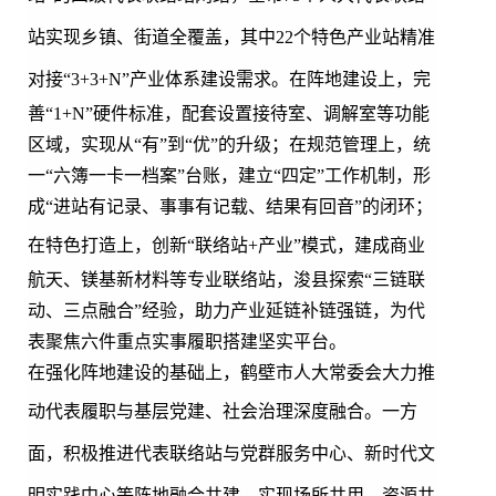
站实现乡镇、街道全覆盖，其中
22
个特色产业站精准
对接
“3+3
+N
”
产业体系建设需求。在阵地建设上，完
善“1+N”硬件标准，配套设置接待室、调解室等功能
区域，实现从“有”到“优”的升级；在规范管理上，统
一“六簿一卡一档案”台账，建立“四定”工作机制，形
成“进站有记录、事事有记载、结果有回音”的闭环；
在特色打造上，创新“
联络站
+
产业
”模式，建成商业
航天、镁基新材料等专业联络站，浚县探索“三链联
动、三点融合”经验，助力产业延链补链强链，为代
表聚焦六件重点实事履职搭建坚实平台。
在强化阵地建设的基础上，鹤壁市人大常委会大力推
动代表履职
与基层党建、社会治理深度融合。一方
面，积极推进代表联络站与党群服务中心、新时代文
明实践中心等阵地融合共建，实现场所共用、资源共