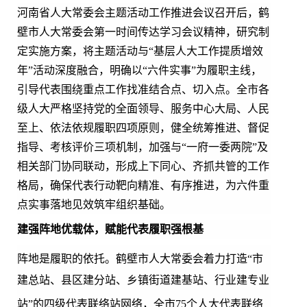
河南省人大常委会主题活动工作推进会议召开后，鹤
壁市人大常委会第一时间传达学习会议精神，研究制
定实施方案，将主题活动与“基层人大工作提质增效
年”活动深度融合，明确以“六件实事”为履职主线，
引导代表围绕重点工作找准结合点、切入点。全市各
级人大严格坚持党的全面领导、服务中心大局、人民
至上、依法依规履职四项原则，健全统筹推进、督促
指导、考核评价三项机制，加强与“一府一委两院”及
相关部门协同联动，形成上下同心、齐抓共管的工作
格局，确保代表行动靶向精准、有序推进，为六件重
点实事落地见效筑牢组织基础。
建强阵地优载体，赋能代表履职强根基
阵地是履职的依托。鹤壁市人大常委会
着力打造
“
市
建总站、县区建分站、乡镇街道建基站、行业建专业
站”
的四级代表联络站网络，全市
75
个人大代表联络