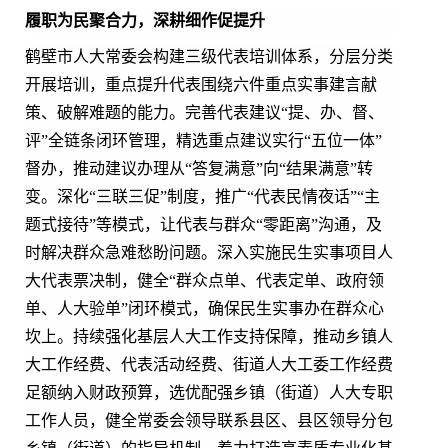
履职为民聚合力，深耕细作促提升
鹤壁市人大常委会构建三级代表培训体系，分层分类
开展培训，重点提升代表围绕六件重点实事建言献
策、破解难题的能力。完善代表建议“提、办、督、
评”全链条闭环管理，精选重点建议实行“五位一体”
督办，推动建议办理从“答复满意”向“结果满意”转
变。深化“三联三促”制度，推广“代表民情夜话”“主
题式接待”等模式，让代表与群众“零距离”沟通，及
时解决群众急难愁盼问题。深入实施民生实事项目人
大代表票决制，健全“群众点单、代表定单、政府领
单、人大验单”闭环模式，确保民生实事办在群众心
坎上。持续强化基层人大工作支持保障，推动乡镇人
大工作经费、代表活动经费、街道人大工委工作经费
足额纳入财政预算，选优配强乡镇（街道）人大专职
工作人员，健全常委会领导联系县区、县区领导分包