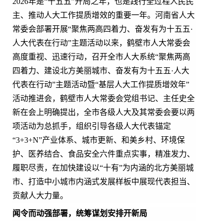
2026
年是
“十五五”开局之年，也是践行全过程人民民
主、推动人大工作提质增效的重要一年。河南省人大
常委会部署开展“
聚焦两高四着力、奋发有为十五五
·
人大代表在行动
”主题活动以来，鹤壁市人大常委会
高度重视、迅速行动，召开
全市人大系统
“
聚焦两高
四着力、建设北方美丽城市、
奋发有为十五五
·
人大
代表在行动
”主题活动暨“基层人大工作提质增效年”
活动推进会，鹤壁市人大常委会党组书记、主任史全
新在会上明确提出，全市各级人大及其常委会要以两
项活动为总抓手，组织引导各级人大代表锚定
“3+3
+N
”
产业体系、城市更新、和美乡村、环境保
护、医养结合、食品安全六件重点实事，精准发力、
履职尽责，在加快建设以“十有”为内涵的北方美丽城
市、打造中小城市内涵式发展样板中展现代表担当、
贡献人大力量。
闻令而动强部署，统筹谋划安排开新局