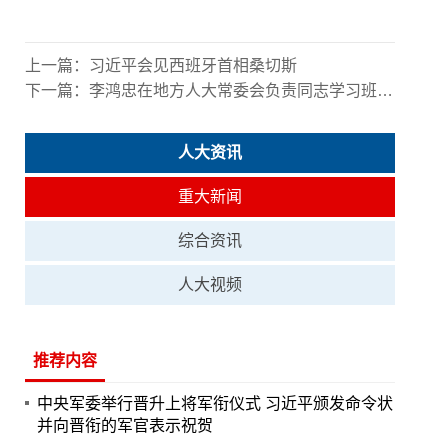
上一篇：
习近平会见西班牙首相桑切斯
下一篇：
李鸿忠在地方人大常委会负责同志学习班上强调 深入学习贯彻党的二十届四中全会精神 坚持好完善好运行好人民代表大会制度
人大资讯
重大新闻
综合资讯
人大视频
推荐内容
中央军委举行晋升上将军衔仪式 习近平颁发命令状
并向晋衔的军官表示祝贺