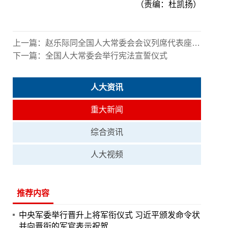
（责编：杜凯扬）
上一篇：
赵乐际同全国人大常委会会议列席代表座谈时强调 学习贯彻党的二十届四中全会精神 认真履行代表法定职责
下一篇：
全国人大常委会举行宪法宣誓仪式
人大资讯
重大新闻
综合资讯
人大视频
推荐内容
中央军委举行晋升上将军衔仪式 习近平颁发命令状
并向晋衔的军官表示祝贺