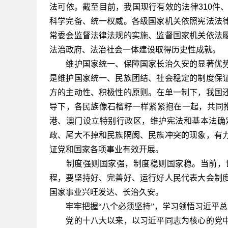
法可依。截至目前，我国现行有效的法律310件、
科学完备、统一权威。各级国家机关依照宪法法
常委会监督法律法规的实施、监督国家机关依法
法治政府、法治社会一体建设取得历史性成就。
维护国家统一、保障国家长治久安的显著优势
是维护国家统一、民族团结、社会稳定的制度保
方的主动性、积极性的原则。在单一制下，我国
导下，各民族像石榴籽一样紧紧抱在一起，共同推
港、澳门设立特别行政区，维护宪法和基本法确
政、尾大不掉和民族隔阂、民族冲突的现象，有
证党和国家各项事业有效开展。
制度强则国家强，制度稳则国家稳。当前，世
程，要坚持好、完善好、运行好人民代表大会制
国家事业兴旺发达、长治久安。
牢牢把握“八个必须坚持”，学习领悟习近平
党的十八大以来，以习近平同志为核心的党中