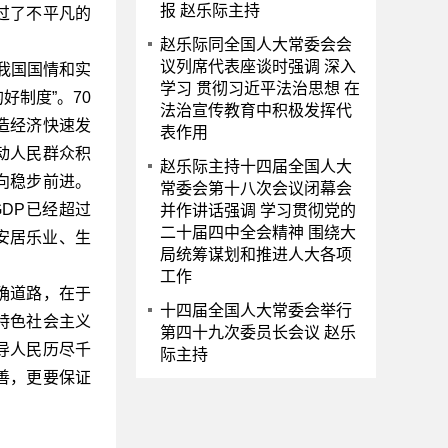
报 赵乐际主持
过了不平凡的
赵乐际同全国人大常委会会
议列席代表座谈时强调 深入
我国国情和实
学习 贯彻习近平法治思想 在
制度”。70
法治宣传教育中积极发挥代
造经济快速发
表作用
动人民群众积
赵乐际主持十四届全国人大
向稳步前进。
常委会第十八次会议闭幕会
GDP已经超过
并作讲话强调 学习贯彻党的
二十届四中全会精神 围绕大
安居乐业、生
局统筹谋划和推进人大各项
工作
确道路，在于
十四届全国人大常委会举行
特色社会主义
第四十九次委员长会议 赵乐
导人民历尽千
际主持
善，更要保证