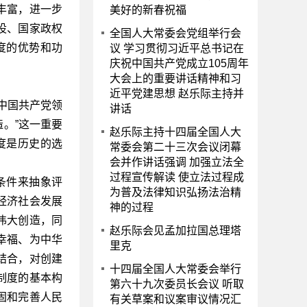
丰富，进一步
美好的新春祝福
设、国家政权
全国人大常委会党组举行会
度的优势和功
议 学习贯彻习近平总书记在
庆祝中国共产党成立105周年
大会上的重要讲话精神和习
近平党建思想 赵乐际主持并
中国共产党领
讲话
。”这一重要
赵乐际主持十四届全国人大
度是历史的选
常委会第二十三次会议闭幕
会并作讲话强调 加强立法全
过程宣传解读 使立法过程成
条件来抽象评
为普及法律知识弘扬法治精
经济社会发展
神的过程
伟大创造，同
赵乐际会见孟加拉国总理塔
幸福、为中华
里克
结合，对创建
十四届全国人大常委会举行
制度的基本构
第六十九次委员长会议 听取
固和完善人民
有关草案和议案审议情况汇