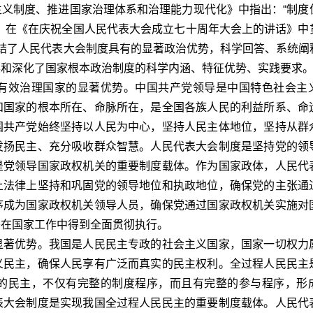
制度、推进国家治理体系和治理能力现代化》中指出：“制度
；在《在庆祝全国人民代表大会成立七十周年大会上的讲话》中
结了人民代表大会制度具有的显著政治优势，科学回答、系统阐
展和深化了国家根本政治制度的科学内涵、特征优势、实践要求
效治理国家的显著优势。中国共产党领导是中国特色社会主
和国家的根本所在、命脉所在，是全国各族人民的利益所系、命
国共产党始终坚持以人民为中心，坚持人民主体地位，坚持从群
发扬民主、充分吸收群众智慧。人民代表大会制度是坚持党的领
是党领导国家政权机关的重要制度载体。作为国家政体，人民代
上法律上坚持和巩固党的领导地位和执政地位，确保党的主张通
序成为国家政权机关领导人员，确保党通过国家政权机关实施对
署在国家工作中得到全面贯彻执行。
著优势。我国是人民民主专政的社会主义国家，国家一切权力
义民主，确保人民享有广泛而真实的民主权利。全过程人民民主
的民主，不仅有完整的制度程序，而且有完整的参与程序，形
表大会制度是实现我国全过程人民民主的重要制度载体。人民代