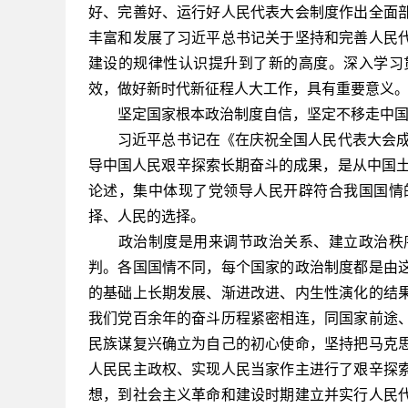
好、完善好、运行好人民代表大会制度作出全面
丰富和发展了习近平总书记关于坚持和完善人民
建设的规律性认识提升到了新的高度。深入学习
效，做好新时代新征程人大工作，具有重要意义
坚定国家根本政治制度自信，坚定不移走中
习近平总书记在《在庆祝全国人民代表大会成立
导中国人民艰辛探索长期奋斗的成果，是从中国土
论述，集中体现了党领导人民开辟符合我国国情
择、人民的选择。
政治制度是用来调节政治关系、建立政治秩序
判。各国国情不同，每个国家的政治制度都是由
的基础上长期发展、渐进改进、内生性演化的结
我们党百余年的奋斗历程紧密相连，同国家前途
民族谋复兴确立为自己的初心使命，坚持把马克
人民民主政权、实现人民当家作主进行了艰辛探
想，到社会主义革命和建设时期建立并实行人民