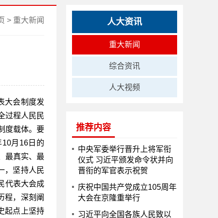
页
>
重大新闻
人大资讯
重大新闻
综合资讯
人大视频
表大会制度发
《全过程人民民
推荐内容
制度载体。要
0月16日的
中央军委举行晋升上将军衔
、最真实、最
仪式 习近平颁发命令状并向
一，坚持人民
晋衔的军官表示祝贺
人民代表大会成
庆祝中国共产党成立105周年
历程，深刻阐
大会在京隆重举行
史起点上坚持
习近平向全国各族人民致以