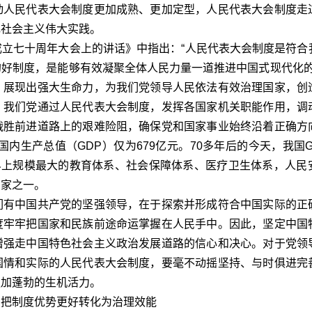
动人民代表大会制度更加成熟、更加定型，人民代表大会制度走
色社会主义伟大实践。
七十周年大会上的讲话》中指出：“人民代表大会制度是符合
好制度，是能够有效凝聚全体人民力量一道推进中国式现代化的好
，展现出强大生命力，为我们党领导人民依法有效治理国家，创
。我们党通过人民代表大会制度，发挥各国家机关职能作用，调
战胜前进道路上的艰难险阻，确保党和国家事业始终沿着正确方
国内生产总值（GDP）仅为679亿元。70多年后的今天，我国
界上规模最大的教育体系、社会保障体系、医疗卫生体系，人民
国家之一。
有中国共产党的坚强领导，在于探索并形成符合中国实际的正
度牢牢把国家和民族前途命运掌握在人民手中。因此，坚定中国
增强走中国特色社会主义政治发展道路的信心和决心。对于党领
国情和实际的人民代表大会制度，要毫不动摇坚持、与时俱进完
更加蓬勃的生机活力。
，把制度优势更好转化为治理效能