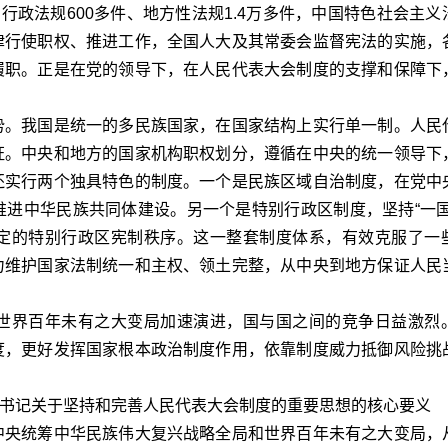
行政法规600多件、地方性法规1.4万多件，中国特色社会主
律行使职权、推进工作，全国人大及其常委会监督宪法的实施，
履职。正是在党的领导下，在人民代表大会制度的支撑和保障下
。我国是统一的多民族国家，在国家结构上实行单一制。人民
证。中央和地方的国家机构职权划分，遵循在中央的统一领导下
还实行两个独具特色的制度。一个是民族区域自治制度，在党中
进中华民族共同体建设。另一个是特别行政区制度，坚持“一国
定的特别行政区宪制秩序。这一整套制度体系，有效克服了一
力维护国家法制统一和主权、领土完整，从中央到地方保证人民
界百年未有之大变局加速演进，国与国之间的竞争日益激烈
度，更好发挥国家根本政治制度作用，依靠制度威力抵御风险挑
总书记关于坚持和完善人民代表大会制度的重要思想的核心要义
央统筹中华民族伟大复兴战略全局和世界百年未有之大变局，