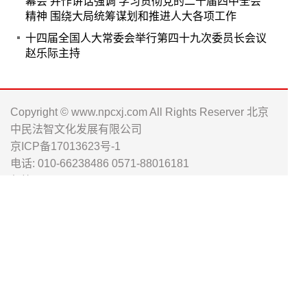
幕会 并作讲话强调 学习贯彻党的二十届四中全会
精神 围绕大局统筹谋划和推进人大各项工作
十四届全国人大常委会举行第四十九次委员长会议
赵乐际主持
Copyright © www.npcxj.com All Rights Reserver 北京
中民法智文化发展有限公司
京ICP备17013623号-1
电话: 010-66238486 0571-88016181
邮箱: npc_xj@163.com
人大工作资
履职工作通
人大书刊淘
讯公众号
公众号
宝店