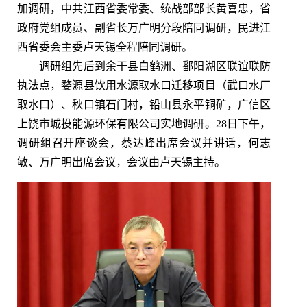
加调研，中共江西省委常委、统战部部长黄喜忠，省
政府党组成员、副省长万广明分段陪同调研，民进江
西省委会主委卢天锡全程陪同调研。
调研组先后到余干县白鹤洲、鄱阳湖区联谊联防
执法点，婺源县饮用水源取水口迁移项目（武口水厂
取水口）、秋口镇石门村，铅山县永平铜矿，广信区
上饶市城投能源环保有限公司实地调研。28日下午，
调研组召开座谈会，蔡达峰出席会议并讲话，何志
敏、万广明出席会议，会议由卢天锡主持。