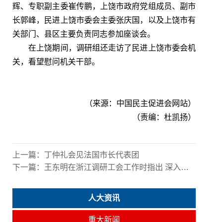
辉、专职副主委崔传鹏，上饶市政府党组成员、副市
长郭峰，民进上饶市委会主委张庆国，以及上饶市有
关部门、县区主要负责同志参加座谈会。
在上饶期间，调研组还走访了民进上饶市委会机
关，看望慰问机关干部。
（来源：
中国民主促进会网站
）
（责编：杜凯扬）
上一篇：
丁仲礼会见法国市长代表团
下一篇：
王东明在浙江调研工会工作时指出 深入学习宣传和贯彻落实党的二十届三中全会精神 努力把党中央决策部署落到实处
人大资讯
重大新闻