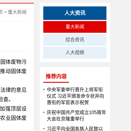
页
>
重大新闻
人大资讯
重大新闻
综合资讯
人大视频
展固体废物污
实推动固体废
推荐内容
法律的意见
中央军委举行晋升上将军衔
仪式 习近平颁发命令状并向
检查。
晋衔的军官表示祝贺
加强顶层设
庆祝中国共产党成立105周年
和农业固体废
大会在京隆重举行
习近平向全国各族人民致以