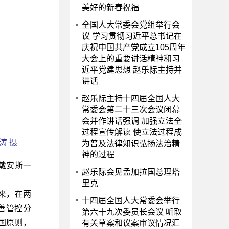
美好的新春祝福
全国人大常委会党组举行会
议 学习贯彻习近平总书记在
庆祝中国共产党成立105周年
大会上的重要讲话精神和习
近平党建思想 赵乐际主持并
讲话
赵乐际主持十四届全国人大
常委会第二十三次会议闭幕
会并作讲话强调 加强立法全
过程宣传解读 使立法过程成
涛 摄
为普及法律知识弘扬法治精
神的过程
戴安斯一
赵乐际会见孟加拉国总理塔
里克
来，在两
十四届全国人大常委会举行
善管控分
第六十九次委员长会议 听取
国原则，
有关草案和议案审议情况汇