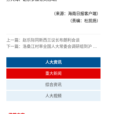
（来源：海南日报客户端）
（责编：杜凯扬）
上一篇：
赵乐际同新西兰议长布朗利会谈
下一篇：
洛桑江村率全国人大常委会调研组到沪 开展加强华侨归侨侨眷权益保护工作情况专题调研
人大资讯
重大新闻
综合资讯
人大视频