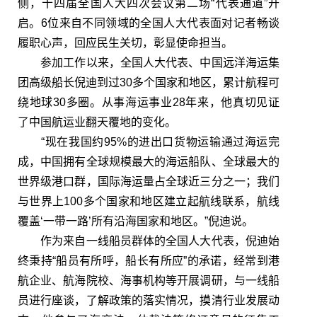
侧，十四届全国人大四次会议第二场“代表通道”开
启。6位来自不同领域的全国人大代表面对记者畅谈
履职心声，回应民生关切，彰显使命担当。
参加工作以来，全国人大代表、中国远洋海运集
团高级船长倪迪到过30多个国家和地区，累计航程可
绕地球30多圈。从事海运事业28年来，他真切见证
了中国航运业翻天覆地的变化。
“现在我国约95%的进出口货物运输通过海运完
成，中国拥有全球规模最大的海运船队、全球最大的
世界级港口群，国际海运量占全球近三分之一；我们
与世界上100多个国家和地区建立起航线联系，航线
覆盖‘一带一路’所有沿海国家和地区。”倪迪说。
作为来自一线船员群体的全国人大代表，倪迪始
终秉持“船员有所呼，船长有所应”的承诺，经常到港
航企业、航海院校、海事机构等开展调研，与一线船
员进行座谈，了解政策的落实情况，摸清行业发展动