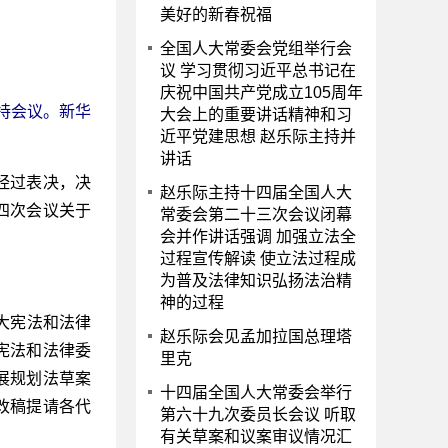
美好的新春祝福
全国人大常委会党组举行会
议 学习贯彻习近平总书记在
庆祝中国共产党成立105周年
持会议。新华
大会上的重要讲话精神和习
近平党建思想 赵乐际主持并
讲话
经过表决，决
赵乐际主持十四届全国人大
四次会议关于
常委会第二十三次会议闭幕
会并作讲话强调 加强立法全
过程宣传解读 使立法过程成
为普及法律知识弘扬法治精
神的过程
大宪法和法律
赵乐际会见孟加拉国总理塔
宪法和法律委
里克
展规划法草案
十四届全国人大常委会举行
改稿提请各代
第六十九次委员长会议 听取
有关草案和议案审议情况汇