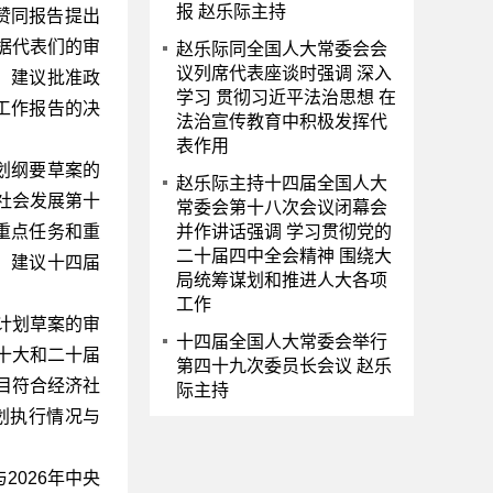
报 赵乐际主持
赞同报告提出
据代表们的审
赵乐际同全国人大常委会会
议列席代表座谈时强调 深入
，建议批准政
学习 贯彻习近平法治思想 在
工作报告的决
法治宣传教育中积极发挥代
表作用
划纲要草案的
赵乐际主持十四届全国人大
社会发展第十
常委会第十八次会议闭幕会
重点任务和重
并作讲话强调 学习贯彻党的
二十届四中全会精神 围绕大
。建议十四届
局统筹谋划和推进人大各项
工作
计划草案的审
十四届全国人大常委会举行
二十大和二十届
第四十九次委员长会议 赵乐
目符合经济社
际主持
划执行情况与
026年中央