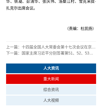
华、铁凝、彭清华、张庆伟、洛桑江村、雪克来提·
扎克尔出席会议。
（责编：杜凯扬）
上一篇：
十四届全国人大常委会第十七次会议在京闭幕
下一篇：
国家主席习近平分别签署第51、52、53、54、55、56、57号主席令
人大资讯
重大新闻
综合资讯
人大视频