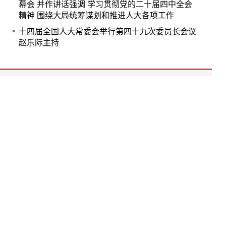
幕会 并作讲话强调 学习贯彻党的二十届四中全会
精神 围绕大局统筹谋划和推进人大各项工作
十四届全国人大常委会举行第四十九次委员长会议
赵乐际主持
Copyright © www.npcxj.com All Rights Reserver 北京
中民法智文化发展有限公司
京ICP备17013623号-1
电话: 010-66238486 0571-88016181
邮箱: npc_xj@163.com
人大工作资
履职工作通
人大书刊淘
讯公众号
公众号
宝店