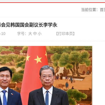
当前位置：
首
际会见韩国国会副议长李学永
-10
字号：
大
中
小
【打印本页】