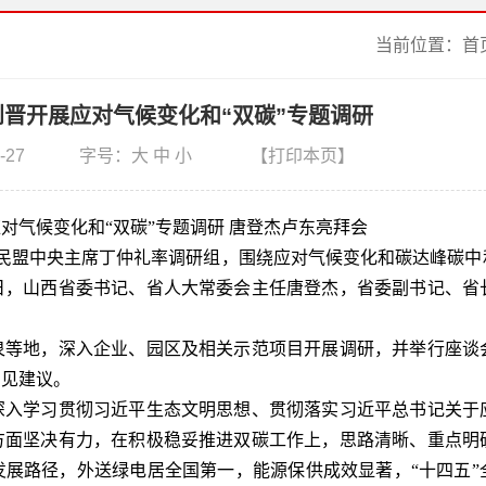
当前位置：
首
晋开展应对气候变化和“双碳”专题调研
-27
字号：
大
中
小
【打印本页】
对气候变化和“双碳”专题调研 唐登杰卢东亮拜会
民盟中央主席丁仲礼率调研组，围绕应对气候变化和碳达峰碳中和
日，山西省委书记、省人大常委会主任唐登杰，省委副书记、省
等地，深入企业、园区及相关示范项目开展调研，并举行座谈
意见建议。
入学习贯彻习近平生态文明思想、贯彻落实习近平总书记关于
方面坚决有力，在积极稳妥推进双碳工作上，思路清晰、重点明
展路径，外送绿电居全国第一，能源保供成效显著，“十四五”