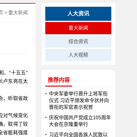
页
>
重大新闻
人大资讯
重大新闻
综合资讯
人大视频
、“十五五”
推荐内容
长卢东亮在太
中央军委举行晋升上将军衔
会，听取省政
仪式 习近平颁发命令状并向
晋衔的军官表示祝贺
应对气候变化
庆祝中国共产党成立105周年
确，取得了较
大会在京隆重举行
全省能耗强度
习近平向全国各族人民致以