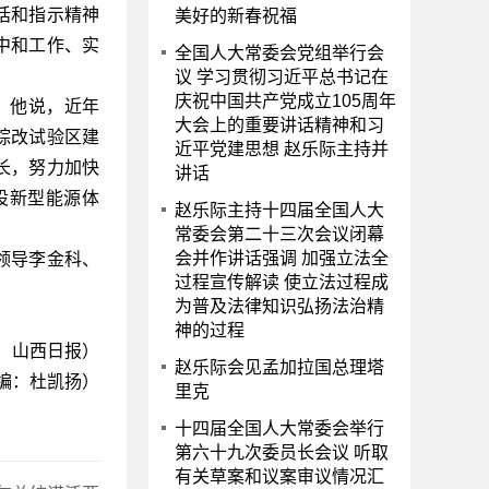
话和指示精神
美好的新春祝福
中和工作、实
全国人大常委会党组举行会
议 学习贯彻习近平总书记在
庆祝中国共产党成立105周年
。他说，近年
大会上的重要讲话精神和习
综改试验区建
近平党建思想 赵乐际主持并
长，努力加快
讲话
设新型能源体
赵乐际主持十四届全国人大
常委会第二十三次会议闭幕
会并作讲话强调 加强立法全
领导李金科、
过程宣传解读 使立法过程成
为普及法律知识弘扬法治精
神的过程
：山西日报）
赵乐际会见孟加拉国总理塔
编：杜凯扬）
里克
十四届全国人大常委会举行
第六十九次委员长会议 听取
有关草案和议案审议情况汇