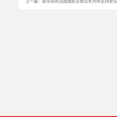
上一篇：
赵乐际同法国国民议会议长共同主持会