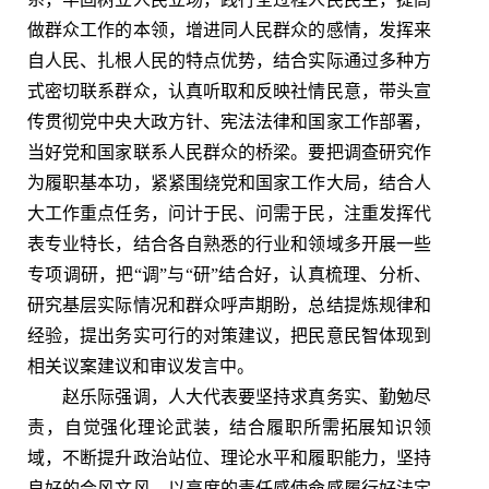
做群众工作的本领，增进同人民群众的感情，发挥来
自人民、扎根人民的特点优势，结合实际通过多种方
式密切联系群众，认真听取和反映社情民意，带头宣
传贯彻党中央大政方针、宪法法律和国家工作部署，
当好党和国家联系人民群众的桥梁。要把调查研究作
为履职基本功，紧紧围绕党和国家工作大局，结合人
大工作重点任务，问计于民、问需于民，注重发挥代
表专业特长，结合各自熟悉的行业和领域多开展一些
专项调研，把“调”与“研”结合好，认真梳理、分析、
研究基层实际情况和群众呼声期盼，总结提炼规律和
经验，提出务实可行的对策建议，把民意民智体现到
相关议案建议和审议发言中。
赵乐际强调，人大代表要坚持求真务实、勤勉尽
责，自觉强化理论武装，结合履职所需拓展知识领
域，不断提升政治站位、理论水平和履职能力，坚持
良好的会风文风，以高度的责任感使命感履行好法定