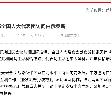
当前位置：
首
率全国人大代表团访问白俄罗斯
-15
字号：
大
中
小
【打印本页】
罗斯国民会议共和国院邀请，全国人大常委会副委员长张庆伟6月
议共和国院主席科恰诺娃、代表院主席谢尔盖延科，并与科恰诺
天候全面战略伙伴关系在高水平上持续向前发展。中方愿同白
化互利合作，加强立法机构交往，密切国际协作，推动两国关系
中方核心利益和重大关切问题上坚定支持中方立场，愿加强两
发展振兴。