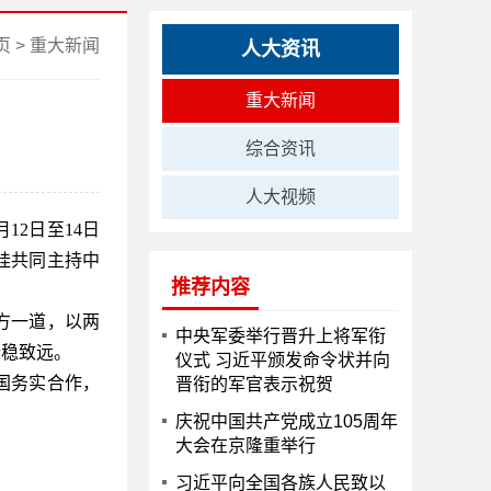
页
>
重大新闻
人大资讯
重大新闻
综合资讯
人大视频
12日至14日
娃共同主持中
推荐内容
方一道，以两
中央军委举行晋升上将军衔
行稳致远。
仪式 习近平颁发命令状并向
国务实合作，
晋衔的军官表示祝贺
庆祝中国共产党成立105周年
大会在京隆重举行
习近平向全国各族人民致以