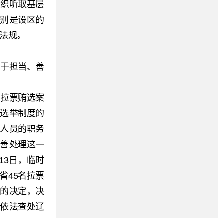
组织听取基层
特别是设区的
性法规。
于担当、善
拉票贿选案
大选举制度的
成人员的职务
妥善处理这一
13日，临时
省45名拉票
组的决定，决
纪依法查处辽