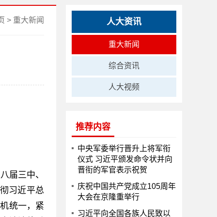
页
>
重大新闻
人大资讯
重大新闻
综合资讯
人大视频
推荐内容
中央军委举行晋升上将军衔
仪式 习近平颁发命令状并向
晋衔的军官表示祝贺
八届三中、
庆祝中国共产党成立105周年
贯彻习近平总
大会在京隆重举行
有机统一，紧
习近平向全国各族人民致以