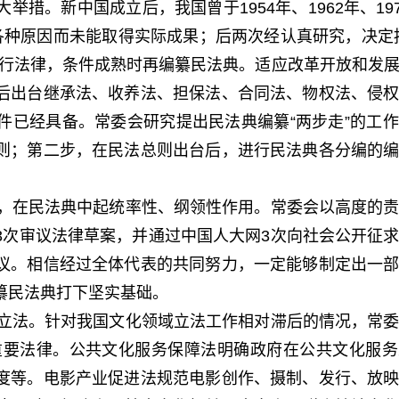
。新中国成立后，我国曾于1954年、1962年、1979
各种原因而未能取得实际成果；后两次经认真研究，决定
单行法律，条件成熟时再编纂民法典。适应改革开放和发
后出台继承法、收养法、担保法、合同法、物权法、侵
件已经具备。常委会研究提出民法典编纂“两步走”的工
则；第二步，在民法总则出台后，进行民法典各分编的
，在民法典中起统率性、纲领性作用。常委会以高度的责
3次审议法律草案，并通过中国人大网3次向社会公开征
议。相信经过全体代表的共同努力，一定能够制定出一
纂民法典打下坚实基础。
立法。针对我国文化领域立法工作相对滞后的情况，常委
部重要法律。公共文化服务保障法明确政府在公共文化服
度等。电影产业促进法规范电影创作、摄制、发行、放