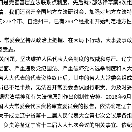
四是完善基层立法联系点制度，先后就7部法律草案8次
情。我们还召开全国地方立法研讨会，加强对地方立法
273个市、自治州中，已有269个经批准开始制定地方
。常委会坚持从政治上把握、在大局下行动，大事要事敢
家意志。
关问题，坚决维护人民代表大会制度的权威和尊严。辽宁
层面、严重违反党纪国法、严重破坏党内选举制度和人
省人大代表的代表资格终止后，其中的省人大常委会组
员已不足半数，无法召开常委会会议履行职责。为及时
宪法精神和有关法律原则作出创制性安排。2016年9月
国人大常委会代表资格审查委员会的报告，依法确定辽宁
关于成立辽宁省第十二届人民代表大会第七次会议筹备
，负责筹备辽宁省十二届人大七次会议的相关事宜。依