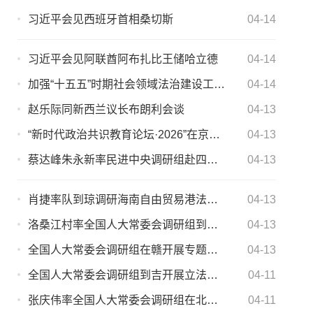
习近平会见西班牙首相桑切斯
04-14
习近平会见阿联酋阿布扎比王储哈立德
04-14
加强“十五五”时期社会领域法治建设工作交流会在重庆举行 郑建邦出席并讲话
04-14
赵乐际同新西兰议长布朗利会谈
04-13
“新时代政治共识教育论坛·2026”在京举办
04-13
蔡达峰朱永新率民进中央调研组赴四川 开展2026年度重点考察调研
04-13
肖捷率队到琼调研海南自由贸易港法与旅游法实施情况
04-13
洛桑江村率全国人大常委会调研组到沪 开展加强华侨归侨侨眷权益保护工作情况专题调研
04-13
全国人大常委会调研组在赣开展专题调研 彭清华率队
04-13
全国人大常委会调研组到吉开展立法调研
04-11
张庆伟率全国人大常委会调研组在北京调研
04-11