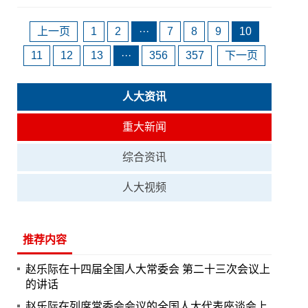
上一页
1
2
···
7
8
9
10
11
12
13
···
356
357
下一页
人大资讯
重大新闻
综合资讯
人大视频
推荐内容
赵乐际在十四届全国人大常委会 第二十三次会议上
的讲话
赵乐际在列席常委会会议的全国人大代表座谈会上