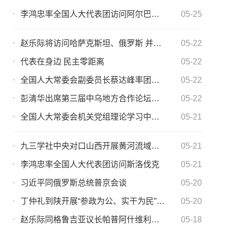
李鸿忠率全国人大代表团访问阿尔巴尼亚
05-25
赵乐际将访问哈萨克斯坦、俄罗斯 并在俄出席中俄议会合作委员会第十一次会议
05-22
代表在身边 民主零距离
05-22
全国人大常委会副委员长蔡达峰率团访问巴基斯坦 并出席中巴建交七十五周年纪念活动
05-22
彭清华出席第三届中乌地方合作论坛和第十届丝博会开幕式
05-22
全国人大常委会机关党组理论学习中心组树立和践行 正确政绩观学习教育读书班开展集体学习研讨
05-21
九三学社中央对口山西开展黄河流域生态保护 和高质量发展民主监督工作启动会在太原召开
05-21
李鸿忠率全国人大代表团访问斯洛伐克
05-21
习近平同俄罗斯总统普京会谈
05-20
丁仲礼到陕开展“参政为公、实干为民”主题教育调研
05-20
赵乐际同格鲁吉亚议长帕普阿什维利会谈
05-18