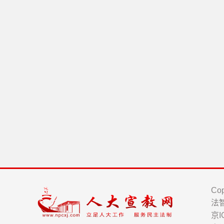
Cop
法
京I