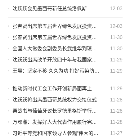
沈跃跃会见墨西哥新任总统洛佩斯
12-03
张春贤出席第五届世界绿色发展投资贸易博览会
12-03
张春贤出席第五届世界绿色发展投资贸易博览会
11-30
全国人大常委会副委员长武维华到琼中调研脱贫攻坚工作
11-30
沈跃跃出席改革开放四十年与我国家庭教育的理论创新和实践发展主题学术年会
11-29
王晨：坚定不移 久久为功 打好污染防治攻坚战
11-29
推动新时代工会工作开创新局面再上新台阶 王东明到津调研
11-29
沈跃跃将出席墨西哥总统权力交接仪式
11-28
栗战书与葡萄牙议长罗德里格斯举行会谈
11-28
万鄂湘：发挥好人大代表作用履行宪法法律赋予职责
11-28
习近平等党和国家领导人参观“伟大的变革——庆祝改革开放40周年 大型展览”
11-27